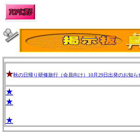
★
秋の日帰り研修旅行（会員向け）10月29日出発のお知ら
★
★
★